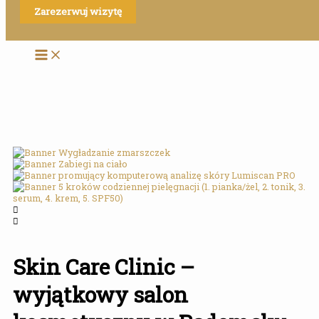
Przejdź
do
Zarezerwuj wizytę
do
treści
Strona główna
treści
Szukaj
Skin Care Clinic –
wyjątkowy salon