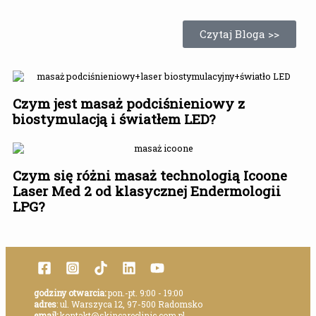
Czytaj Bloga >>
Czym jest masaż podciśnieniowy z
biostymulacją i światłem LED?
Czym się różni masaż technologią Icoone
Laser Med 2 od klasycznej Endermologii
LPG?
godziny otwarcia:
pon.-pt. 9:00 - 19:00
adres
: ul. Warszyca 12, 97-500 Radomsko
email:
kontakt@skincareclinic.com.pl